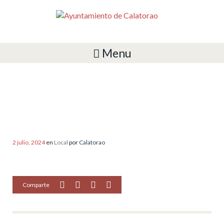
Menu
ACTIVIDADES JULIO
(ACTUALIZADO EL 11/07/24)
2 julio, 2024
en
Local
por
Calatorao
Comparte