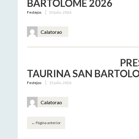
BARTOLOMÉ 2026
Festejos
20 julio, 2026
Calatorao
PRE
TAURINA SAN BARTOLO
Festejos
15 julio, 2026
Calatorao
Navegación
←
Página anterior
de